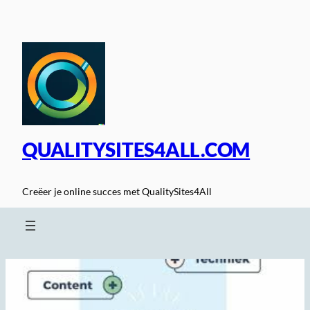
Spring
naar
de
inhoud
QUALITYSITES4ALL.COM
Creëer je online succes met QualitySites4All