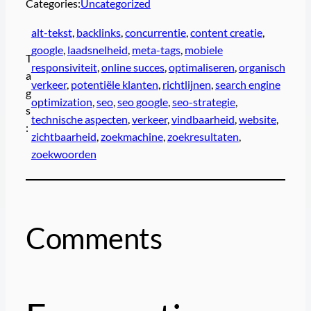
Categories:
Uncategorized
alt-tekst
, 
backlinks
, 
concurrentie
, 
content creatie
, 
google
, 
laadsnelheid
, 
meta-tags
, 
mobiele
T
responsiviteit
, 
online succes
, 
optimaliseren
, 
organisch
a
verkeer
, 
potentiële klanten
, 
richtlijnen
, 
search engine
g
optimization
, 
seo
, 
seo google
, 
seo-strategie
, 
s
technische aspecten
, 
verkeer
, 
vindbaarheid
, 
website
, 
:
zichtbaarheid
, 
zoekmachine
, 
zoekresultaten
, 
zoekwoorden
Comments