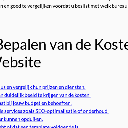
 en goed te vergelijken voordat u beslist met welk bureau 
 Bepalen van de Kost
ebsite
 en vergelijk hun prijzen en diensten.
 duidelijk beeld te krijgen van de kosten.
ast bij jouw budget en behoeften.
e services zoals SEO-optimalisatie of onderhoud.
ter kunnen opduiken.
bt of dat een template voldoende is.