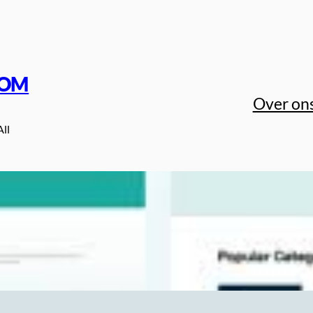
COM
Over on
All