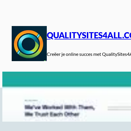
Spring
naar
de
inhoud
QUALITYSITES4ALL.
Creëer je online succes met QualitySites4