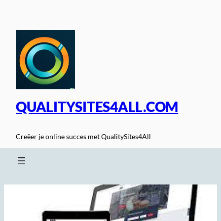
Spring
naar
de
inhoud
QUALITYSITES4ALL.COM
Creëer je online succes met QualitySites4All