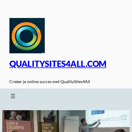
Spring
naar
de
inhoud
QUALITYSITES4ALL.COM
Creëer je online succes met QualitySites4All