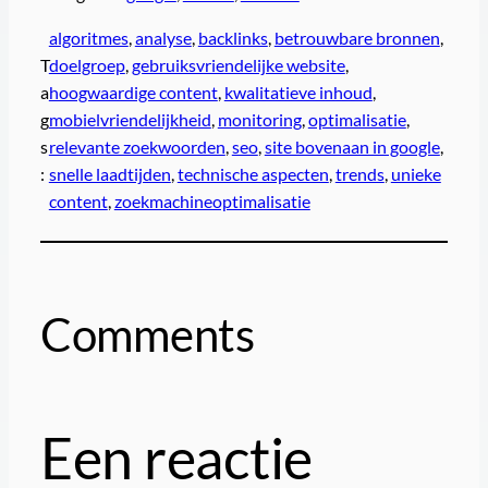
algoritmes
, 
analyse
, 
backlinks
, 
betrouwbare bronnen
, 
T
doelgroep
, 
gebruiksvriendelijke website
, 
a
hoogwaardige content
, 
kwalitatieve inhoud
, 
g
mobielvriendelijkheid
, 
monitoring
, 
optimalisatie
, 
s
relevante zoekwoorden
, 
seo
, 
site bovenaan in google
, 
:
snelle laadtijden
, 
technische aspecten
, 
trends
, 
unieke
content
, 
zoekmachineoptimalisatie
Comments
Een reactie