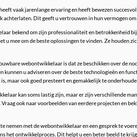
eeft vaak jarenlange ervaring en heeft bewezen succesvol
ck achterlaten. Dit geeft u vertrouwen in hun vermogen om
ar bekend om zijn professionaliteit en betrokkenheid bij 
met u mee om de beste oplossingen te vinden. Ze houden zi
ouwbare webontwikkelaar is dat ze beschikken over de nodi
n kunnen u adviseren over de beste technologieën en funct
k is, maar ook goed presteert en gemakkelijk te onderhouden
laar kan soms lastig zijn, maar er zijn verschillende man
 Vraag ook naar voorbeelden van eerdere projecten en bekij
 te nemen met de webontwikkelaar en een gesprek te voeren
 het ontwikkelproces. Dit helpt u een beter beeld te krijg