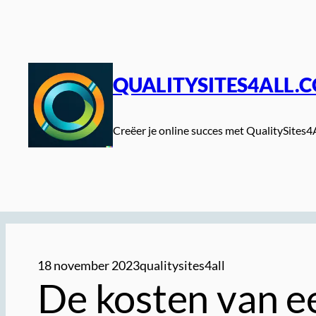
Spring
naar
de
inhoud
QUALITYSITES4ALL.
Creëer je online succes met QualitySites4
18 november 2023
qualitysites4all
De kosten van e