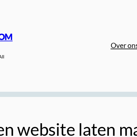
COM
Over on
All
en website laten m