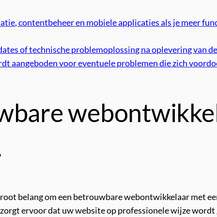
atie, contentbeheer en mobiele applicaties als je meer func
pdates of technische problemoplossing na oplevering van de
dt aangeboden voor eventuele problemen die zich voordoen
uwbare webontwikkel
.
n groot belang om een betrouwbare webontwikkelaar met een
zorgt ervoor dat uw website op professionele wijze word