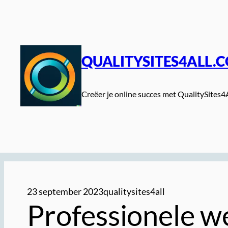
Spring
naar
de
inhoud
QUALITYSITES4ALL.
Creëer je online succes met QualitySites4
23 september 2023
qualitysites4all
Professionele we