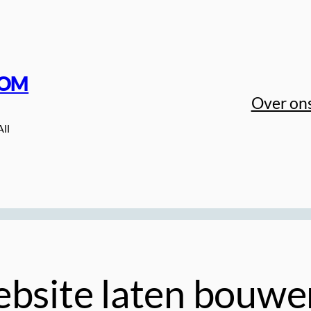
COM
Over on
All
bsite laten bouwen