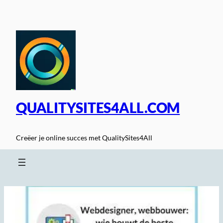
Spring
naar
de
inhoud
QUALITYSITES4ALL.COM
Creëer je online succes met QualitySites4All