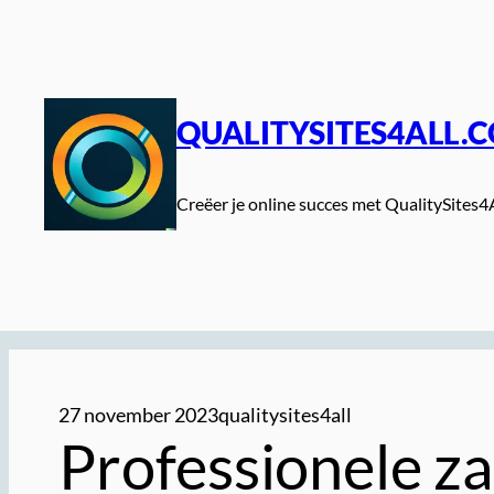
Spring
naar
de
inhoud
QUALITYSITES4ALL.
Creëer je online succes met QualitySites4
27 november 2023
qualitysites4all
Professionele za