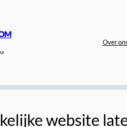
COM
Over on
All
kelijke website la