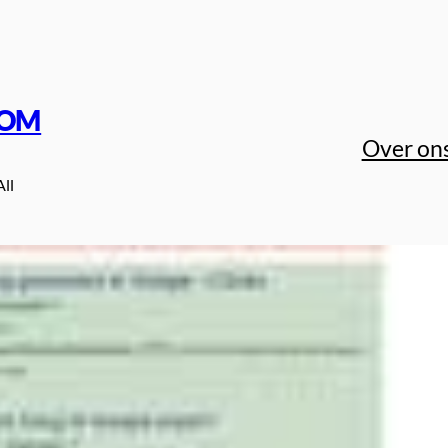
COM
Over on
All