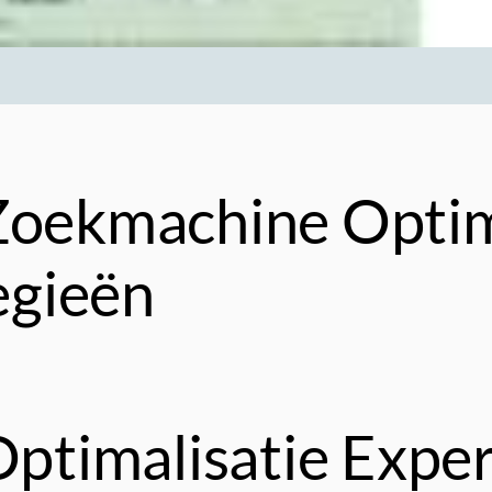
Zoekmachine Optim
tegieën
timalisatie Expert