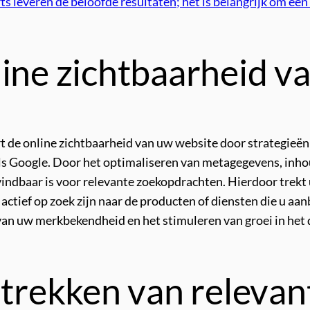
ts leveren de beloofde resultaten; het is belangrijk om ee
line zichtbaarheid v
 de online zichtbaarheid van uw website door strategieën 
ls Google. Door het optimaliseren van metagegevens, inho
vindbaar is voor relevante zoekopdrachten. Hierdoor trekt 
 actief op zoek zijn naar de producten of diensten die u aa
 van uw merkbekendheid en het stimuleren van groei in het 
ntrekken van releva