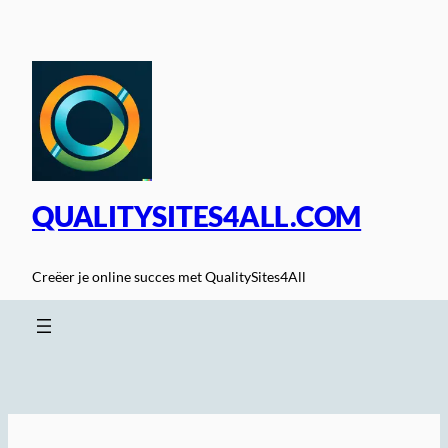
Spring
naar
de
inhoud
QUALITYSITES4ALL.COM
Creëer je online succes met QualitySites4All