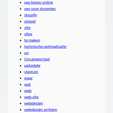
seo tester online
seo voor dummies
shopify
simpel
site
sites
te maken
technische optimalisatie
un
Uncategorized
uptodate
vlastuin
waar
wat
web
web site
webdesign
webdesign arnhem