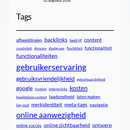
02 augustus 2026
Tags
backlinks
content
afbeeldingen
bedrijf
functionaliteit
doelgroep
creativiteit
diensten
flexibiliteit
functionaliteiten
gebruikerservaring
gebruiksvriendelijkheid
geloofwaardigheid
kosten
google
interne links
hosting
laadsnelheid
laten maken
kwalitatieve content
meta-tags
merkidentiteit
navigatie
lay-out
online aanwezigheid
online zichtbaarheid
ontwerp
online succes