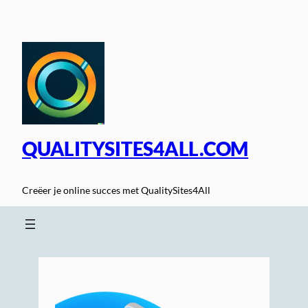
Spring
naar
de
inhoud
QUALITYSITES4ALL.COM
Creëer je online succes met QualitySites4All