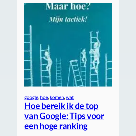
google
, 
hoe
, 
komen
, 
wat
Hoe bereik ik de top
van Google: Tips voor
een hoge ranking