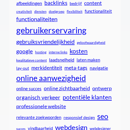
backlinks
content
afbeeldingen
bedrijf
functionaliteit
doelgroep
creativiteit
diensten
flexibiliteit
functionaliteiten
gebruikerservaring
gebruiksvriendelijkheid
geloofwaardigheid
kosten
google
interne links
hosting
laadsnelheid
laten maken
kwalitatieve content
meta-tags
merkidentiteit
navigatie
lay-out
online aanwezigheid
online zichtbaarheid
ontwerp
online succes
potentiële klanten
organisch verkeer
professionele website
seo
relevante zoekwoorden
responsief design
webdesign
vindbaarheid
webdesigner
succes