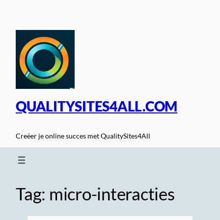
Spring
naar
de
inhoud
QUALITYSITES4ALL.COM
Creëer je online succes met QualitySites4All
Tag:
micro-interacties