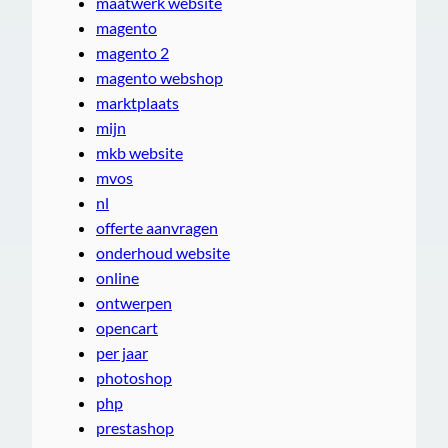
maatwerk website
magento
magento 2
magento webshop
marktplaats
mijn
mkb website
mvos
nl
offerte aanvragen
onderhoud website
online
ontwerpen
opencart
per jaar
photoshop
php
prestashop