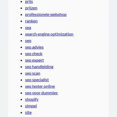
prijs
prijzen
professionele webshop
ranken
sea
search engine optimization
seo
seo advies
seo check
seo expert
seo handleiding
seo scan
seo specialist
seo tester online
seo voor dummies
shopify
simpel
site