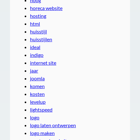
hoog
horeca website
hosting
html
huisstijl
huisstijlen
ideal
indigo
internet site
jaar
joomla
komen
kosten
levelup
lightspeed
logo
logo laten ontwerpen
logo maken