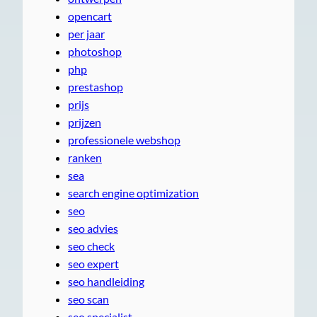
opencart
per jaar
photoshop
php
prestashop
prijs
prijzen
professionele webshop
ranken
sea
search engine optimization
seo
seo advies
seo check
seo expert
seo handleiding
seo scan
seo specialist