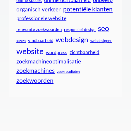
ontwerp
online succes
potentiële klanten
organisch verkeer
professionele website
seo
relevante zoekwoorden
responsief design
webdesign
vindbaarheid
webdesigner
succes
website
zichtbaarheid
wordpress
zoekmachineoptimalisatie
zoekmachines
zoekresultaten
zoekwoorden