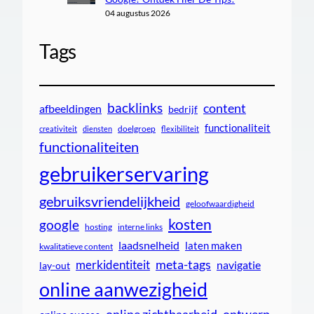
04 augustus 2026
Tags
backlinks
content
afbeeldingen
bedrijf
functionaliteit
doelgroep
creativiteit
diensten
flexibiliteit
functionaliteiten
gebruikerservaring
gebruiksvriendelijkheid
geloofwaardigheid
kosten
google
interne links
hosting
laadsnelheid
laten maken
kwalitatieve content
meta-tags
merkidentiteit
navigatie
lay-out
online aanwezigheid
online zichtbaarheid