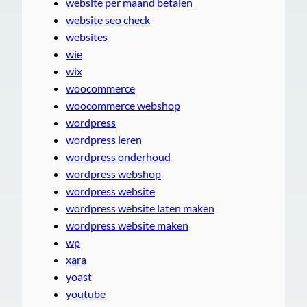
website per maand betalen
website seo check
websites
wie
wix
woocommerce
woocommerce webshop
wordpress
wordpress leren
wordpress onderhoud
wordpress webshop
wordpress website
wordpress website laten maken
wordpress website maken
wp
xara
yoast
youtube