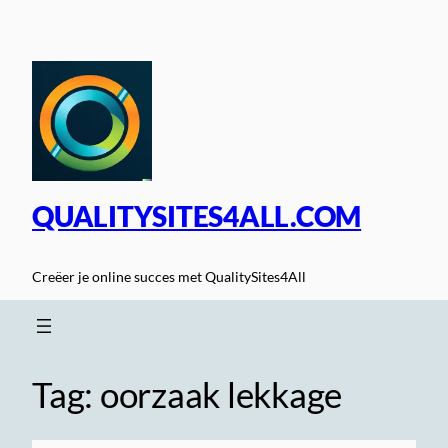
Spring
naar
de
inhoud
QUALITYSITES4ALL.COM
Creëer je online succes met QualitySites4All
Tag:
oorzaak lekkage