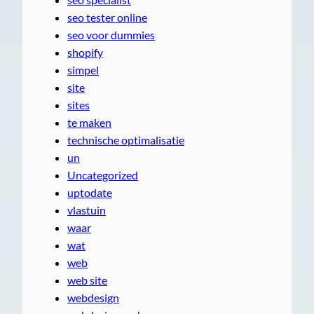
seo tester online
seo voor dummies
shopify
simpel
site
sites
te maken
technische optimalisatie
un
Uncategorized
uptodate
vlastuin
waar
wat
web
web site
webdesign