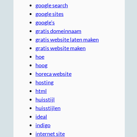
google search
google sites
google's
gratis domeinnaam
gratis website laten maken
gratis website maken
hoe
hoog
horeca website
hosting
html
huisstijl
huisstijlen
ideal
indigo
internet site