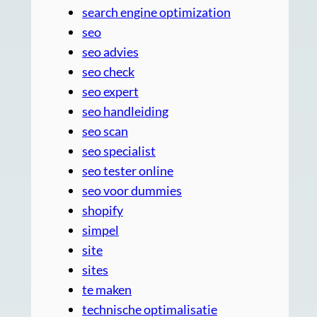
search engine optimization
seo
seo advies
seo check
seo expert
seo handleiding
seo scan
seo specialist
seo tester online
seo voor dummies
shopify
simpel
site
sites
te maken
technische optimalisatie