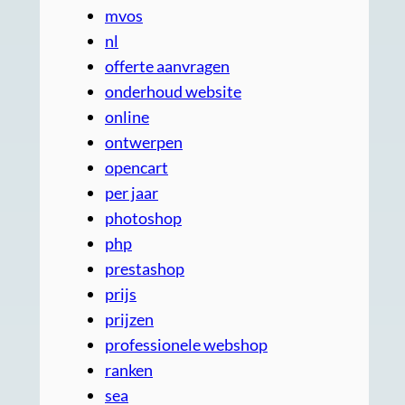
mvos
nl
offerte aanvragen
onderhoud website
online
ontwerpen
opencart
per jaar
photoshop
php
prestashop
prijs
prijzen
professionele webshop
ranken
sea