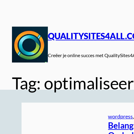
Spring
naar
de
inhoud
QUALITYSITES4ALL.
Creëer je online succes met QualitySites4
Tag:
optimaliseer
wordpress
,
Belang