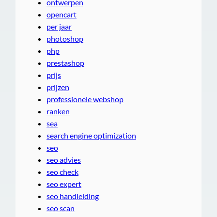
ontwerpen
opencart
per jaar
photoshop
php
prestashop
prijs
prijzen
professionele webshop
ranken
sea
search engine optimization
seo
seo advies
seo check
seo expert
seo handleiding
seo scan