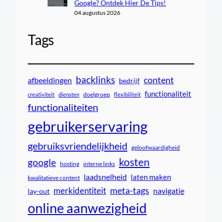
Google? Ontdek Hier De Tips!
04 augustus 2026
Tags
backlinks
content
afbeeldingen
bedrijf
functionaliteit
doelgroep
creativiteit
diensten
flexibiliteit
functionaliteiten
gebruikerservaring
gebruiksvriendelijkheid
geloofwaardigheid
kosten
google
interne links
hosting
laadsnelheid
laten maken
kwalitatieve content
meta-tags
merkidentiteit
navigatie
lay-out
online aanwezigheid