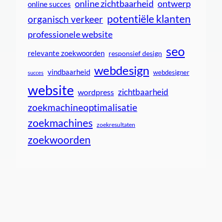
online zichtbaarheid
ontwerp
online succes
potentiële klanten
organisch verkeer
professionele website
seo
relevante zoekwoorden
responsief design
webdesign
vindbaarheid
webdesigner
succes
website
zichtbaarheid
wordpress
zoekmachineoptimalisatie
zoekmachines
zoekresultaten
zoekwoorden