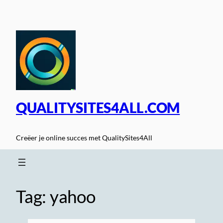
Spring
naar
de
inhoud
QUALITYSITES4ALL.COM
Creëer je online succes met QualitySites4All
Tag:
yahoo