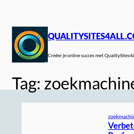
Spring
naar
de
inhoud
QUALITYSITES4ALL.
Creëer je online succes met QualitySites4
Tag:
zoekmachine
zoekmachin
Verbet