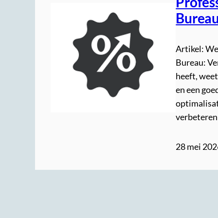
Profes
Burea
Artikel: W
Bureau: Ve
heeft, weet
en een goe
optimalisat
verbeteren
28 mei 202