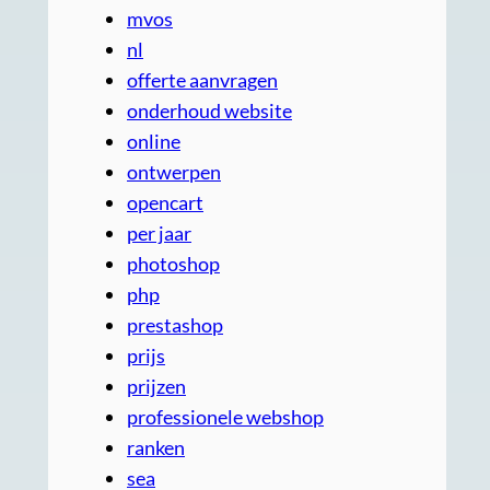
mvos
nl
offerte aanvragen
onderhoud website
online
ontwerpen
opencart
per jaar
photoshop
php
prestashop
prijs
prijzen
professionele webshop
ranken
sea