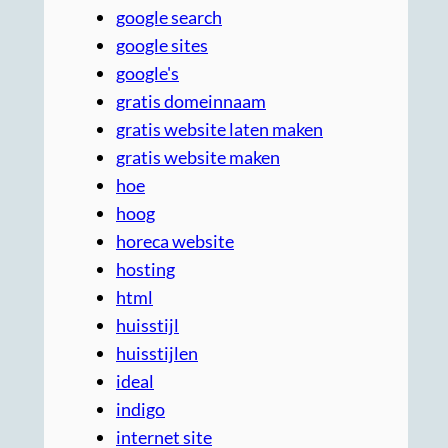
google search
google sites
google's
gratis domeinnaam
gratis website laten maken
gratis website maken
hoe
hoog
horeca website
hosting
html
huisstijl
huisstijlen
ideal
indigo
internet site