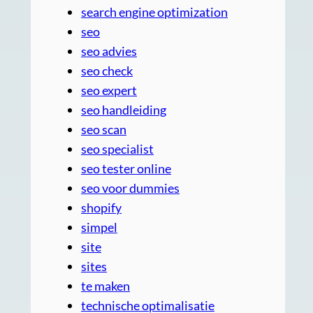
search engine optimization
seo
seo advies
seo check
seo expert
seo handleiding
seo scan
seo specialist
seo tester online
seo voor dummies
shopify
simpel
site
sites
te maken
technische optimalisatie